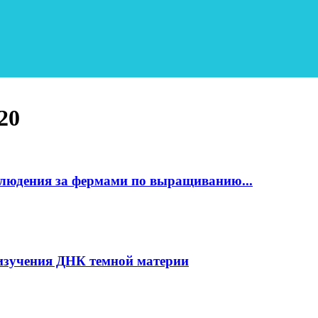
20
блюдения за фермами по выращиванию...
 изучения ДНК темной материи