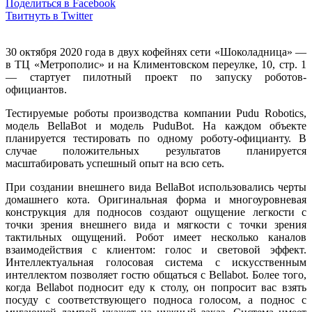
Поделиться в Facebook
Твитнуть в Twitter
30 октября 2020 года в двух кофейнях сети «Шоколадница» —
в ТЦ «Метрополис» и на Климентовском переулке, 10, стр. 1
— стартует пилотный проект по запуску роботов-
официантов.
Тестируемые роботы производства компании Pudu Robotics,
модель BellaBot и модель PuduBot. На каждом объекте
планируется тестировать по одному роботу-официанту. В
случае положительных результатов планируется
масштабировать успешный опыт на всю сеть.
При создании внешнего вида BellaBot использовались черты
домашнего кота. Оригинальная форма и многоуровневая
конструкция для подносов создают ощущение легкости с
точки зрения внешнего вида и мягкости с точки зрения
тактильных ощущений. Робот имеет несколько каналов
взаимодействия с клиентом: голос и световой эффект.
Интеллектуальная голосовая система с искусственным
интеллектом позволяет гостю общаться с Bellabot. Более того,
когда Bellabot подносит еду к столу, он попросит вас взять
посуду с соответствующего подноса голосом, а поднос с