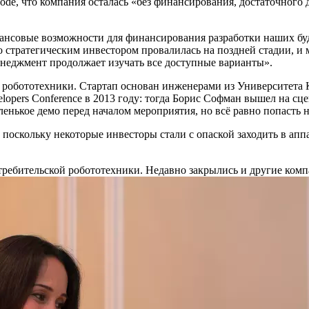
ode, что компания осталась «без финансирования, достаточного
нансовые возможности для финансирования разработки наших бу
о стратегическим инвестором провалилась на поздней стадии, и
енеджмент продолжает изучать все доступные варианты».
 робототехники. Стартап основан инженерами из Университета К
lopers Conference в 2013 году: тогда Борис Софман вышел на с
ленькое демо перед началом мероприятия, но всё равно попасть 
 поскольку некоторые инвесторы стали с опаской заходить в апп
отребительской робототехники. Недавно закрылись и другие ком