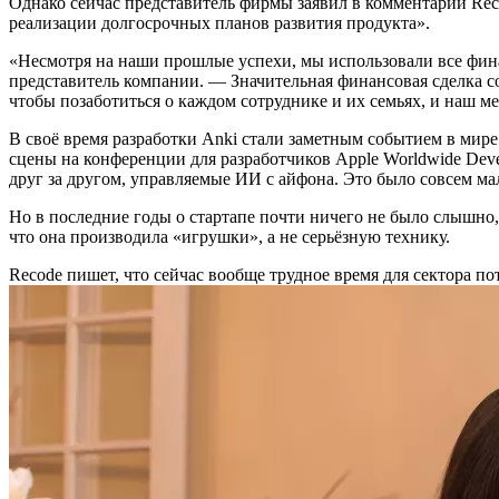
Однако сейчас представитель фирмы заявил в комментарии Rec
реализации долгосрочных планов развития продукта».
«Несмотря на наши прошлые успехи, мы использовали все фи
представитель компании. — Значительная финансовая сделка с
чтобы позаботиться о каждом сотруднике и их семьях, и наш м
В своё время разработки Anki стали заметным событием в мире
сцены на конференции для разработчиков Apple Worldwide Deve
друг за другом, управляемые ИИ с айфона. Это было совсем ма
Но в последние годы о стартапе почти ничего не было слышно,
что она производила «игрушки», а не серьёзную технику.
Recode пишет, что сейчас вообще трудное время для сектора п