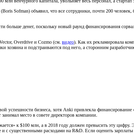
0 млн венчурного капитала, увольняет весь персонал, а стартап
Boris Sofman) объявил, что все сотрудники, почти 200 человек,
йти больше денег, поскольку новый раунд финансирования сорва
ector, Overdrive и Cozmo (см.
видео
). Как их рекламировала ко
ки хозяина и подстраиваются под него, а сторонним разработч
ой успешности бизнеса, хотя Anki привлекла финансирование от 
т занимал место в совете директоров компании.
ижается» к $100 млн, а в 2018 году должен превысить эту цифру
е и с существенными расходами на R&D. Если оценить зарплаты 