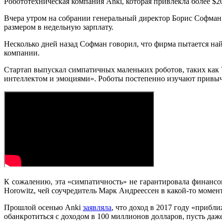
Робототехническая компания Anki, которая привлекла более $20
Вчера утром на собрании генеральный директор Борис Софман (
размером в недельную зарплату.
Несколько дней назад Софман говорил, что фирма пытается на
компании.
Стартап выпускал симпатичных маленьких роботов, таких как V
интеллектом и эмоциями». Роботы постепенно изучают привыч
К сожалению, эта «симпатичность» не гарантировала финансов
Horowitz, чей соучредитель Марк Андреессен в какой-то момен
Прошлой осенью Anki
заявляла
, что доход в 2017 году «прибл
обанкротиться с доходом в 100 миллионов долларов, пусть даж