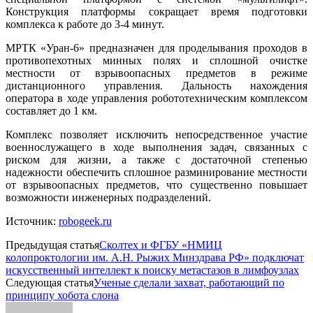
Конструкция платформы сокращает время подготовки
комплекса к работе до 3-4 минут.
МРТК «Уран-6» предназначен для проделывания проходов в
противопехотных минных полях и сплошной очистке
местности от взрывоопасных предметов в режиме
дистанционного управления. Дальность нахождения
оператора в ходе управления робототехническим комплексом
составляет до 1 км.
Комплекс позволяет исключить непосредственное участие
военнослужащего в ходе выполнения задач, связанных с
риском для жизни, а также с достаточной степенью
надежности обеспечить сплошное разминирование местности
от взрывоопасных предметов, что существенно повышает
возможности инженерных подразделений.
Источник:
robogeek.ru
Предыдущая статья
Сколтех и ФГБУ «НМИЦ
колопроктологии им. А.Н. Рыжих Минздрава РФ» подключат
искусственный интеллект к поиску метастазов в лимфоузлах
Следующая статья
Ученые сделали захват, работающий по
принципу хобота слона