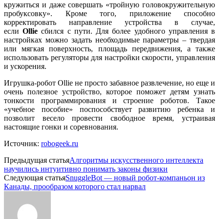
кружиться и даже совершать «тройную головокружительную
пробуксовку». Кроме того, приложение способно
корректировать направление устройства в случае,
если
Ollie
сбился с пути. Для более удобного управления в
настройках можно задать необходимые параметры – твердая
или мягкая поверхность, площадь передвижения, а также
использовать регуляторы для настройки скорости, управления
и ускорения.
Игрушка-робот Ollie не просто забавное развлечение, но еще и
очень полезное устройство, которое поможет детям узнать
тонкости программирования и строение роботов. Такое
«учебное пособие» поспособствует развитию ребенка и
позволит весело провести свободное время, устраивая
настоящие гонки и соревнования.
Источник:
robogeek.ru
Предыдущая статья
Алгоритмы искусственного интеллекта
научились интуитивно понимать законы физики
Следующая статья
SnuggleBot — новый робот-компаньон из
Канады, прообразом которого стал нарвал