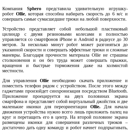
Компания
Sphero
представила удивительную игрушку-
робот
Ollie
, которая способна набирать скорость до 6 м/с и
совершать самые сумасшедшие трюки на любой поверхности.
Устройство представляет собой небольшой пластиковый
цилиндр с двумя резиновыми колесами и полностью
управляется со смартфонов iPhone и Android в радиусе до 30
метров. За несколько минут робот может разгоняться до
указанной скорости и совершать эффектные трюки и сложные
маневры. Благодаря прочности материала Ollie не страшны
столкновения и он без труда может совершать прыжки,
вращения и быстрые торможения даже на холмистой
местности.
Для управления
Ollie
необходимо скачать приложение и
поместить телефон рядом с устройством. После этого между
гаджетами произойдет синхронизация посредством Bluetooth.
Приложение проецируется на двух половинах экрана
смартфона и представляет собой виртуальный джойстик и две
маленькие иконки для переориентации
Ollie.
Для начала
движения устройства нужно всего лишь приложить палец на
круг и перетащить его в центр. На второй половине экрана
размещены иконки для совершения различных трюков –
достаточно дать одну команду и робот начнет подпрыгивать,