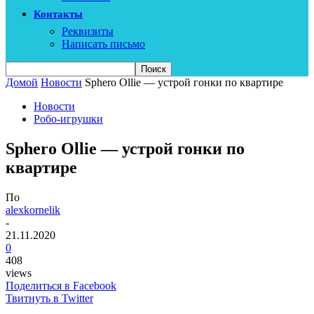
Контакты
Реквизиты
Написать письмо
Домой
Новости
Sphero Ollie — устрой гонки по квартире
Новости
Робо-игрушки
Sphero Ollie — устрой гонки по
квартире
По
alexkornelik
-
21.11.2020
0
408
views
Поделиться в Facebook
Твитнуть в Twitter