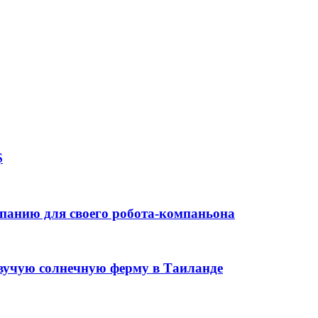
$
панию для своего робота-компаньона
авучую солнечную ферму в Таиланде