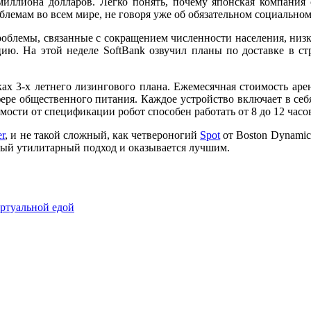
2 миллиона долларов. Легко понять, почему японская компания
лемам во всем мире, не говоря уже об обязательном социально
роблемы, связанные с сокращением численности населения, низ
ию. На этой неделе SoftBank озвучил планы по доставке в ст
ах 3-х летнего лизингового плана. Ежемесячная стоимость арен
ре общественного питания. Каждое устройство включает в себя
сти от спецификации робот способен работать от 8 до 12 часов 
er
, и не такой сложный, как четвероногий
Spot
от Boston Dynamic
самый утилитарный подход и оказывается лучшим.
иртуальной едой