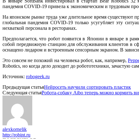
В январе SoftBank инвестировал в стартап Bear Robotics 3
пандемия COVID-19 привела к экономическим и трудовым проб
На японском рынке труда уже длительное время существуют п
глобальная пандемия COVID-19 только усугубляет эту ситуац
нехваткой персонала в ресторанах.
Предполагается, что робот появится в Японии в январе в рамк
собой передвижную станцию для обслуживания клиентов в сфе
оснащено лидаром и встроенным сенсорным экраном. В зависимо
Это совсем не похожий на человека робот, как, например,
Pepp
Robotics, но когда дело доходит до робототехники, зачастую 
Источник:
robogeek.ru
Предыдущая статья
Нейросеть научили сортировать пластик
Следующая статья
Робота-собаку Aibo теперь можно кормить в
alexkornelik
http://robint.ru