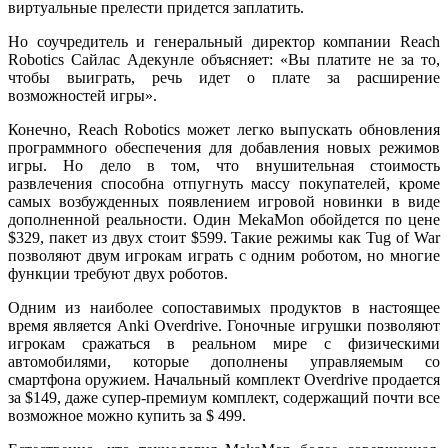
виртуальные прелести придется заплатить.
Но соучредитель и генеральный директор компании Reach
Robotics Сайлас Адекунле объясняет: «Вы платите не за то,
чтобы выиграть, речь идет о плате за расширение
возможностей игры».
Конечно, Reach Robotics может легко выпускать обновления
программного обеспечения для добавления новых режимов
игры. Но дело в том, что внушительная стоимость
развлечения способна отпугнуть массу покупателей, кроме
самых возбужденных появлением игровой новинки в виде
дополненной реальности. Один MekaMon обойдется по цене
$329, пакет из двух стоит $599. Такие режимы как Tug of War
позволяют двум игрокам играть с одним роботом, но многие
функции требуют двух роботов.
Одним из наиболее сопоставимых продуктов в настоящее
время является Anki Overdrive. Гоночные игрушки позволяют
игрокам сражаться в реальном мире с физическими
автомобилями, которые дополнены управляемым со
смартфона оружием. Начальный комплект Overdrive продается
за $149, даже супер-премиум комплект, содержащий почти все
возможное можно купить за $ 499.