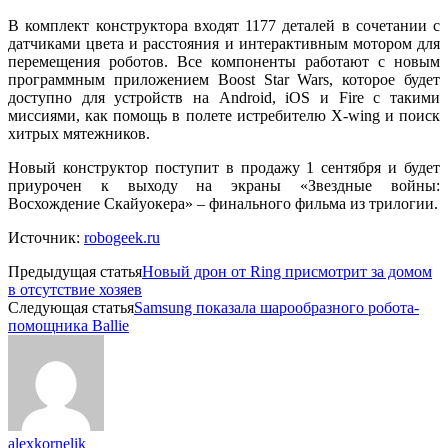
В комплект конструктора входят 1177 деталей в сочетании с
датчиками цвета и расстояния и интерактивным мотором для
перемещения роботов. Все компоненты работают с новым
программным приложением Boost Star Wars, которое будет
доступно для устройств на Android, iOS и Fire с такими
миссиями, как помощь в полете истребителю X-wing и поиск
хитрых мятежников.
Новый конструктор поступит в продажу 1 сентября и будет
приурочен к выходу на экраны «Звездные войны:
Восхождение Скайуокера» – финального фильма из трилогии.
Источник:
robogeek.ru
Предыдущая статья
Новый дрон от Ring присмотрит за домом
в отсутствие хозяев
Следующая статья
Samsung показала шарообразного робота-
помощника Ballie
alexkornelik