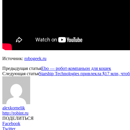
Источник:
robogeek.ru
Предыдущая статья
Ebo — робот-компаньон для кошек
Следующая статья
Starship Technologies привлекла $17 млн, чт
alexkornelik
http://robint.ru
ПОДЕЛИТЬСЯ
Facebook
Twitter