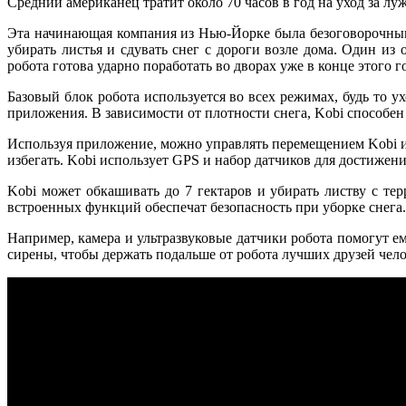
Средний американец тратит около 70 часов в год на уход за лу
Эта начинающая компания из Нью-Йорке была безоговорочным ли
убирать листья и сдувать снег с дороги возле дома. Один и
робота готова ударно поработать во дворах уже в конце этого г
Базовый блок робота используется во всех режимах, будь то у
приложения. В зависимости от плотности снега, Kobi способен 
Используя приложение, можно управлять перемещением Kobi и 
избегать. Kobi использует GPS и набор датчиков для достижени
Kobi может обкашивать до 7 гектаров и убирать листву с те
встроенных функций обеспечат безопасность при уборке снега.
Например, камера и ультразвуковые датчики робота помогут е
сирены, чтобы держать подальше от робота лучших друзей чело