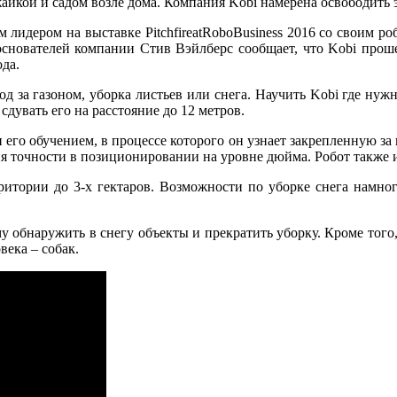
жайкой и садом возле дома. Компания Kobi намерена освободить 
дером на выставке PitchfireatRoboBusiness 2016 со своим робот
з основателей компании Стив Вэйлберс сообщает, что Kobi прош
ода.
ход за газоном, уборка листьев или снега. Научить Kobi где ну
сдувать его на расстояние до 12 метров.
его обучением, в процессе которого он узнает закрепленную за
я точности в позиционировании на уровне дюйма. Робот также им
рритории до 3-х гектаров. Возможности по уборке снега намно
му обнаружить в снегу объекты и прекратить уборку. Кроме того
века – собак.