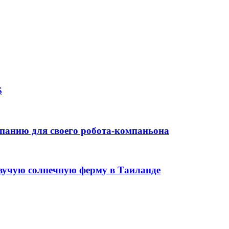
$
панию для своего робота-компаньона
авучую солнечную ферму в Таиланде