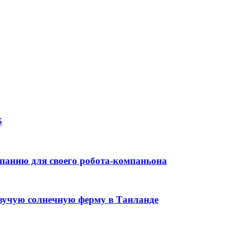
$
панию для своего робота-компаньона
авучую солнечную ферму в Таиланде