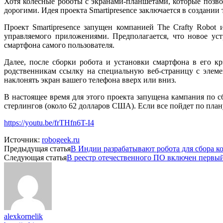
Хотя колесные роботы с экранами-планшетами, которые позво
дорогими. Идея проекта Smartipresence заключается в создании 
Проект Smartipresence запущен компанией The Crafty Robot
управляемого приложениями. Предполагается, что новое уст
смартфона самого пользователя.
Далее, после сборки робота и установки смартфона в его кр
родственникам ссылку на специальную веб-страницу с элеме
наклонять экран вашего телефона вверх или вниз.
В настоящее время для этого проекта запущена кампания по с
стерлингов (около 62 долларов США). Если все пойдет по плану
https://youtu.be/frTHfn6T-I4
Источник:
robogeek.ru
Предыдущая статья
В Индии разрабатывают робота для сбора к
Следующая статья
В реестр отечественного ПО включен первы
alexkornelik