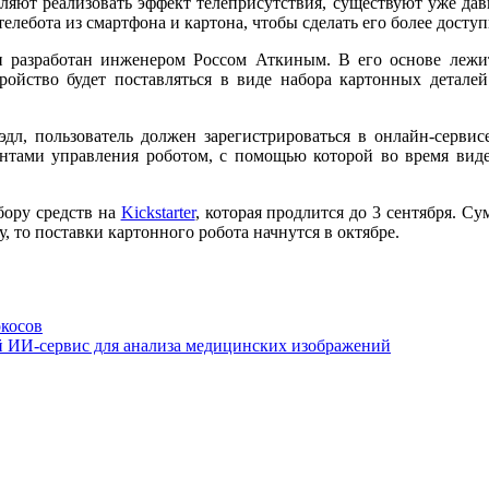
ляют реализовать эффект телеприсутствия, существуют уже да
телебота из смартфона и картона, чтобы сделать его более досту
 и разработан инженером Россом Аткиным. В его основе лежи
ройство будет поставляться в виде набора картонных детале
эдл, пользователь должен зарегистрироваться в онлайн-сервисе
нтами управления роботом, с помощью которой во время виде
бору средств на
Kickstarter
, которая продлится до 3 сентября. С
, то поставки картонного робота начнутся в октябре.
окосов
й ИИ-сервис для анализа медицинских изображений