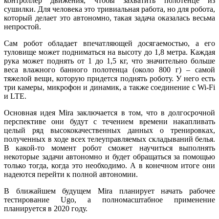
контроллер движения, чтобы захватить полотенце из
сушилки. Для человека это тривиальная работа, но для робота,
который делает это автономно, такая задача оказалась весьма
непростой.
Сам робот обладает впечатляющей досягаемостью, а его
туловище может подниматься на высоту до 1,8 метра. Каждая
рука может поднять от 1 до 1,5 кг, что значительно больше
веса влажного банного полотенца (около 800 г) – самой
тяжелой вещи, которую придется поднять роботу. У него есть
три камеры, микрофон и динамик, а также соединение с Wi-Fi
и LTE.
Основная идея Mira заключается в том, что в долгосрочной
перспективе они будут с течением времени накапливать
целый ряд высококачественных данных о тренировках,
полученных в ходе всех телеуправляемых складываний белья.
В какой-то момент робот сможет научиться выполнять
некоторые задачи автономно и будет обращаться за помощью
только тогда, когда это необходимо. А в конечном итоге они
надеются перейти к полной автономии.
В ближайшем будущем Mira планирует начать рабочее
тестирование Ugo, а полномасштабное применение
планируется в 2020 году.