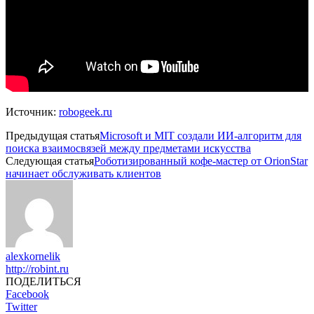
Источник:
robogeek.ru
Предыдущая статья
Microsoft и MIT создали ИИ-алгоритм для
поиска взаимосвязей между предметами искусства
Следующая статья
Роботизированный кофе-мастер от OrionStar
начинает обслуживать клиентов
alexkornelik
http://robint.ru
ПОДЕЛИТЬСЯ
Facebook
Twitter