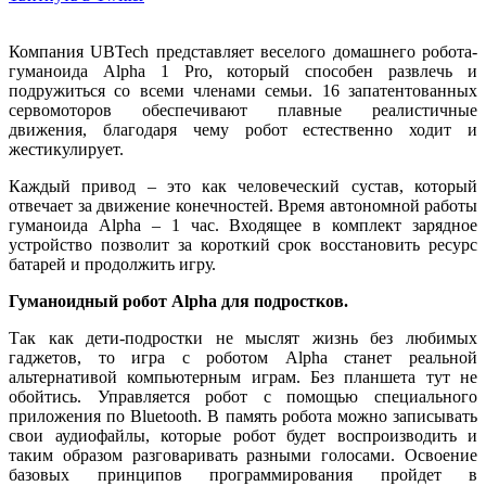
Компания UBTech представляет веселого домашнего робота-
гуманоида Alpha 1 Pro, который способен развлечь и
подружиться со всеми членами семьи. 16 запатентованных
сервомоторов обеспечивают плавные реалистичные
движения, благодаря чему робот естественно ходит и
жестикулирует.
Каждый привод – это как человеческий сустав, который
отвечает за движение конечностей. Время автономной работы
гуманоида Alpha – 1 час. Входящее в комплект зарядное
устройство позволит за короткий срок восстановить ресурс
батарей и продолжить игру.
Гуманоидный робот Alpha для подростков.
Так как дети-подростки не мыслят жизнь без любимых
гаджетов, то игра с роботом Alpha станет реальной
альтернативой компьютерным играм. Без планшета тут не
обойтись. Управляется робот с помощью специального
приложения по Bluetooth. В память робота можно записывать
свои аудиофайлы, которые робот будет воспроизводить и
таким образом разговаривать разными голосами. Освоение
базовых принципов программирования пройдет в