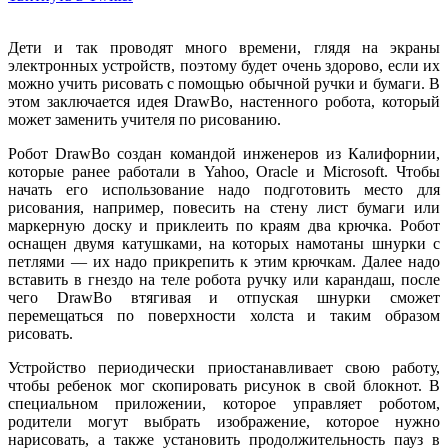
Дети и так проводят много времени, глядя на экраны
электронных устройств, поэтому будет очень здорово, если их
можно учить рисовать с помощью обычной ручки и бумаги. В
этом заключается идея DrawBo, настенного робота, который
может заменить учителя по рисованию.
Робот DrawBo создан командой инженеров из Калифорнии,
которые ранее работали в Yahoo, Oracle и Microsoft. Чтобы
начать его использование надо подготовить место для
рисования, например, повесить на стену лист бумаги или
маркерную доску и приклеить по краям два крючка. Робот
оснащен двумя катушками, на которых намотаны шнурки с
петлями — их надо прикрепить к этим крючкам. Далее надо
вставить в гнездо на теле робота ручку или карандаш, после
чего DrawBo втягивая и отпуская шнурки сможет
перемещаться по поверхности холста и таким образом
рисовать.
Устройство периодически приостанавливает свою работу,
чтобы ребенок мог скопировать рисунок в свой блокнот. В
специальном приложении, которое управляет роботом,
родители могут выбрать изображение, которое нужно
нарисовать, а также установить продолжительность пауз в